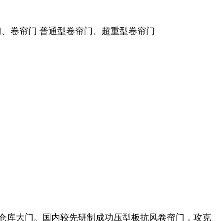
分节门、卷帘门 普通型卷帘门、超重型卷帘门
门、仓库大门。国内较先研制成功压型板抗风卷帘门，攻克