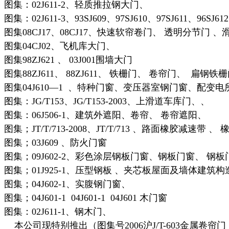
图集：02J611-2、轻质推拉钢大门、
图集：02J611-3、93SJ609、97SJ610、97SJ611、
图集08CJ17、08CJ17、快速软帘卷门、 透明分节
图集04CJ02、飞机库大门、
图集98ZJ621 、 03J001围墙大门
图集88ZJ611、 88ZJ611、 铁栅门、 卷帘门、 
图集04J610—1 、特种门窗、变压器室钢门窗、配
图集：JG/T153、JG/T153-2003、上滑道车库门、、
图集：06J506-1、建筑外遮阳、卷帘、 卷帘遮阳、
图集；JT/T/713-2008、JT/T/713 、路面橡胶减速带
图集；03J609 、防火门窗
图集；09J602-2、彩色涂层钢板门窗、钢板门窗、 钢板
图集；01J925-1、压型钢板 、夹芯板屋面及墙体建筑构
图集；04J602-1、实腹钢门窗、
图集；04J601-1 04J601-1 04J601 木门窗
图集：02J611-1、钢木门、
本公司现特别推出（图集号2006沪J/T-603金