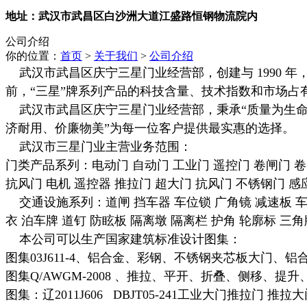
地址：武汉市武昌区白沙洲大道江盛路恒钢物流院内
公司介绍
你的位置：
首页
>
关于我们
>
公司介绍
武汉市武昌区庆宁三星门业经营部，创建与 1990
前，“三星”牌系列产品的科技含量、技术指数和市场占
武汉市武昌区庆宁三星门业经营部，秉承“质量为生
济耐用、价廉物美”为每一位客户提供最实惠的选择。
武汉市三星门业主营业务范围：
门类产品系列：电动门 自动门 工业门 遥控门 卷闸门 卷
抗风门 电机 遥控器 推拉门 超大门 抗风门 不锈钢门 感
交通设施系列：道闸 挡车器 车位锁 广角镜 减速板 车
衣 泊车牌 道钉 防眩板 隔离墩 隔离栏 护角 轮廓标 三
本公司可以生产国家建筑标准设计图集：
图集03J611-4、铝合金、彩钢、不锈钢夹芯板大门、
图集Q/AWGM-2008 、推拉、平开、折叠、侧移、提
图集：辽2011J606 DBJT05-241工业大门推拉门