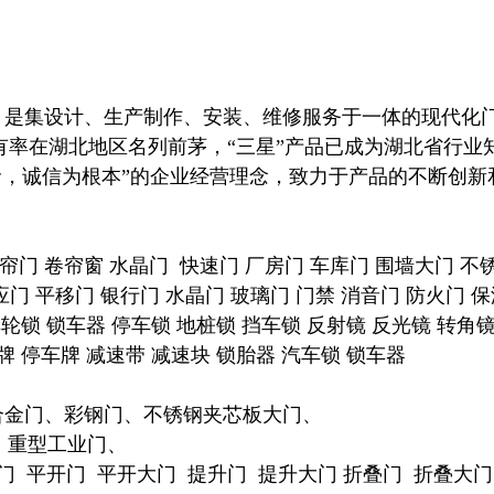
 年，是集设计、生产制作、安装、维修服务于一体的现代化
有率在湖北地区名列前茅，“三星”产品已成为湖北省行业
命，诚信为根本”的企业经营理念，致力于产品的不断创新
帘门 卷帘窗 水晶门 快速门 厂房门 车库门 围墙大门 不锈
应门 平移门 银行门 水晶门 玻璃门 门禁 消音门 防火门 
轮锁 锁车器 停车锁 地桩锁 挡车锁 反射镜 反光镜 转角镜
角牌 停车牌 减速带 减速块 锁胎器 汽车锁 锁车器
铝合金门、彩钢门、不锈钢夹芯板大门、
升、重型工业门、
 推拉大门 平开门 平开大门 提升门 提升大门 折叠门 折叠大