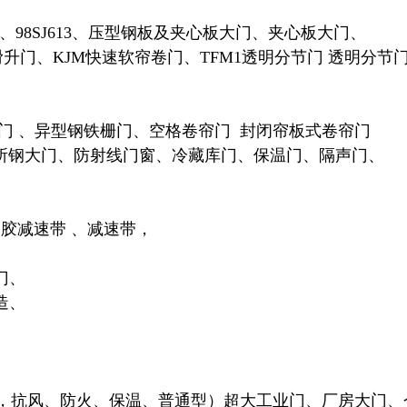
96SJ612、98SJ613、压型钢板及夹心板大门、夹心板大门、
门 、滑升门、KJM快速软帘卷门、TFM1透明分节门 透明
扁钢铁栅门 、异型钢铁栅门、空格卷帘门 封闭帘板式卷帘门
变电所钢大门、防射线门窗、冷藏库门、保温门、隔声门、
 、 橡胶减速带 、减速带，
门、
造、
属卷帘门，抗风、防火、保温、普通型）超大工业门、厂房大